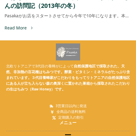
んの訪問記（2013年の冬）
Pasakaがお店をスタートさせてから今年で10年になります。本…
Read More
北欧リトアニアで3代目の養蜂がによって
自然保護地区で採取された、天
然、非加熱の
百花種
はちみつです。酵素・ビタミン・ミネラルがたっぷり含
まれています。３代目養蜂家がこだわりをもってリトアニアの自然保護地区
にある人が立ち入らない森の奥深くに置かれた巣箱から採取されたこだわり
の生はちみつ（Raw Honey）です。
3営業日以内に発送
全商品の送料無料
定期購入の割引
メニュー