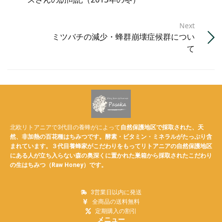
Next
ミツバチの減少・蜂群崩壊症候群につい
て
北欧リトアニアで3代目の養蜂がによって
自然保護地区で採取された、天
然、非加熱の
百花種
はちみつです。酵素・ビタミン・ミネラルがたっぷり含
まれています。３代目養蜂家がこだわりをもってリトアニアの自然保護地区
にある人が立ち入らない森の奥深くに置かれた巣箱から採取されたこだわり
の生はちみつ（Raw Honey）です。
3営業日以内に発送
全商品の送料無料
定期購入の割引
メニュー