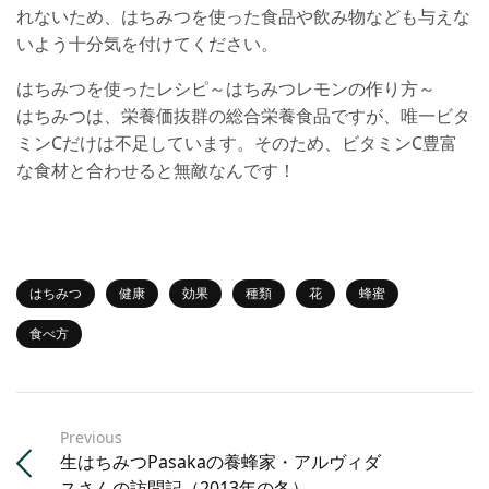
れないため、はちみつを使った食品や飲み物なども与えな
いよう十分気を付けてください。
はちみつを使ったレシピ～はちみつレモンの作り方～
はちみつは、栄養価抜群の総合栄養食品ですが、唯一ビタ
ミンCだけは不足しています。そのため、ビタミンC豊富
な食材と合わせると無敵なんです！
はちみつ
健康
効果
種類
花
蜂蜜
食べ方
Previous
生はちみつPasakaの養蜂家・アルヴィダ
スさんの訪問記（2013年の冬）