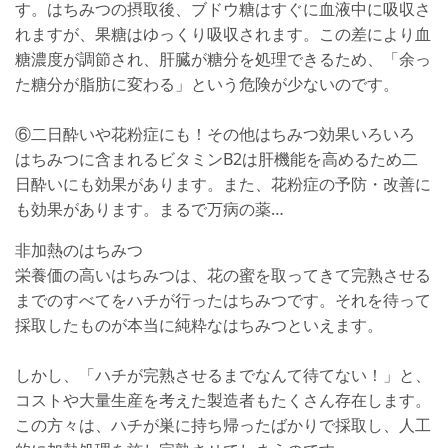
す。はちみつの摂取後、ブドウ糖はすぐに血液中に吸収さ
れますが、果糖はゆっくり吸収されます。この差により血
糖濃度が調節され、肝臓が糖分を処理できるため、「余っ
た糖分が脂肪に変わる」という危険が少ないのです。
⑥二日酔いや花粉症にも！その他はちみつ効果いろいろ
はちみつに含まれるビタミンB2は肝機能を高めるため二
日酔いにも効果があります。また、花粉症の予防・改善に
も効果があります。まるで万病の薬…
非加熱のはちみつ
栄養価の高いはちみつは、花の蜜を取ってきて完熟させる
までのすべてをハチが行ったはちみつです。それを待って
採取したものが本当に純粋なはちみつといえます。
しかし、「ハチが完熟させるまでなんて待てない！」と、
コストや大量生産を考えた製造者もたくさん存在します。
この方々は、ハチが巣に持ち帰ったばかりで採取し、人工